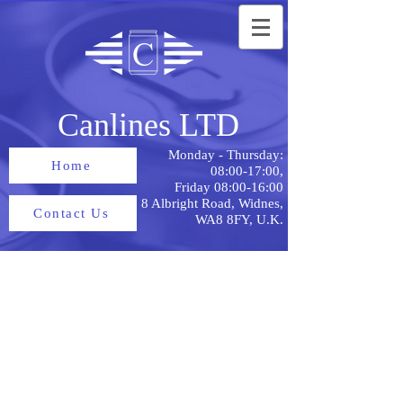
Canlines LTD
Monday - Thursday:
Home
08:00-17:00,
Friday 08:00-16:00
8 Albright Road, Widnes,
Contact Us
WA8 8FY, U.K.