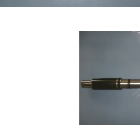
Eje 'de mariposa'
tambien se pueden
ico en areas de
hacen mas duro.