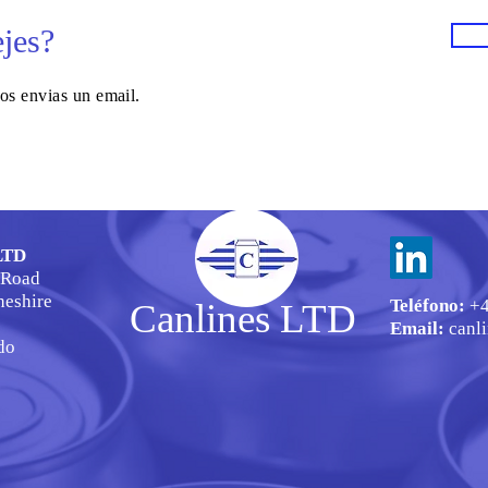
ejes?
nos envias un email.
LTD
 Road
heshire
Teléfono:
+4
Canlines LTD
Email:
canl
do