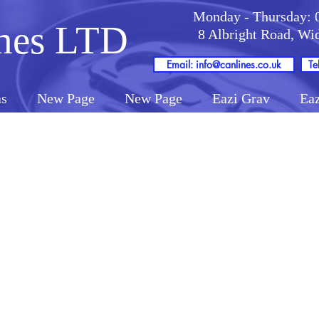
Monday - Thursday: 
nes LTD
8 Albright Road, W
Email: info@canlines.co.uk
Te
as
New Page
New Page
Eazi Grav
Eaz
stramos ejes de tamaños variosos. Si necesita
especial, nos das tus mediciones y seremos fel
acomodar tu pedido