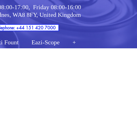
08:00-17:00,
Friday 08:00-16:00
idnes, WA8 8FY, United Kingdom
lephone: +44 151 420 7000
i Fount
Eazi-Scope
+
Ejes
s un
ices a