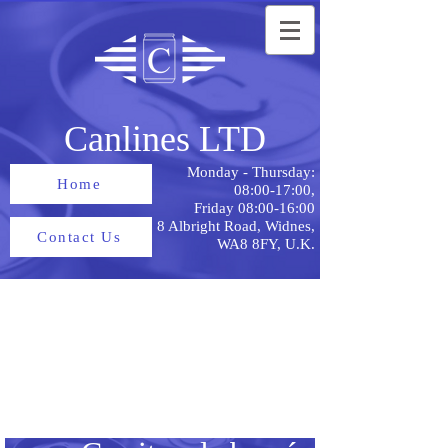
Canlines LTD
Monday - Thursday:
Home
08:00-17:00,
Friday 08:00-16:00
8 Albright Road, Widnes,
Contact Us
WA8 8FY, U.K.