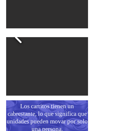
Los carritos tienen un
cabrestante, lo que significa que
unidades pueden movar por solo
una persona.