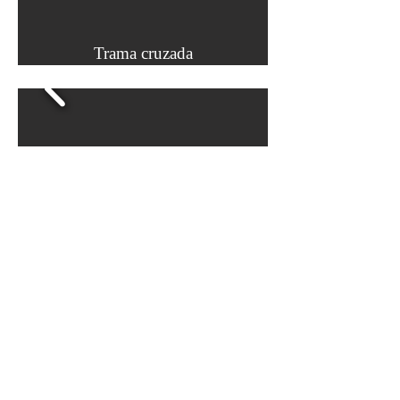
Trama cruzada
Perforadora para latas
Por favor contáctenos, si quieres algunas
de las partes especiales.
¿Tienes interés?
Contáctenos acerca de partes especiales