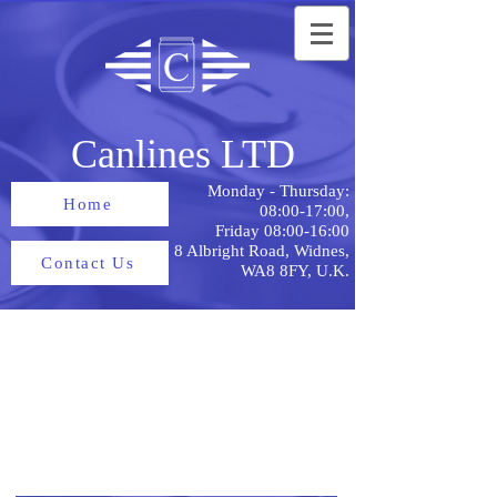
Canlines LTD
Monday - Thursday:
Home
08:00-17:00,
Friday 08:00-16:00
8 Albright Road, Widnes,
Contact Us
WA8 8FY, U.K.