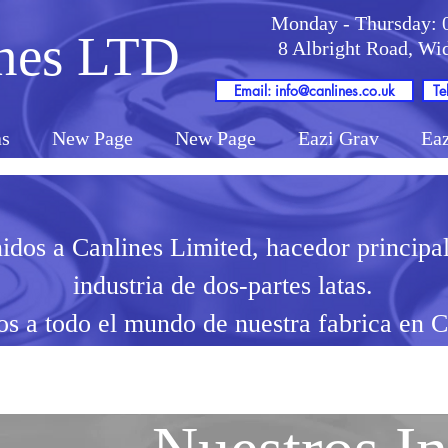
Monday - Thursday: 
nes LTD
8 Albright Road, W
Email: info@canlines.co.uk
Te
as
New Page
New Page
Eazi Grav
Eaz
idos a Canlines Limited, hacedor principal
industria de dos-partes latas.
s a todo el mundo de nuestra fabrica en C
U.K.