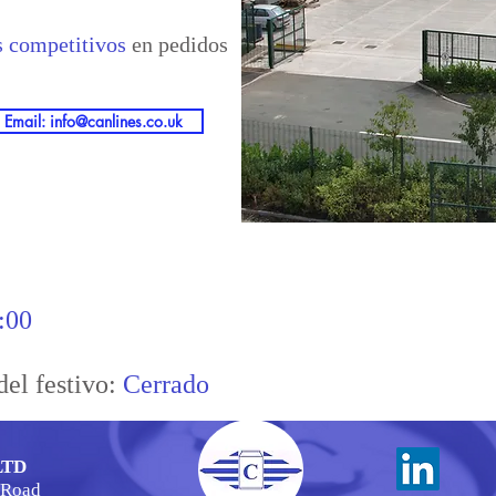
s competitivos
en pedidos
Email: info@canlines.co.uk
:00
del festivo:
Cerrado
LTD
 Road