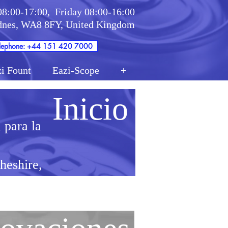
08:00-17:00,
Friday 08:00-16:00
idnes, WA8 8FY, United Kingdom
lephone: +44 151 420 7000
i Fount
Eazi-Scope
+
Inicio
 para la
heshire,