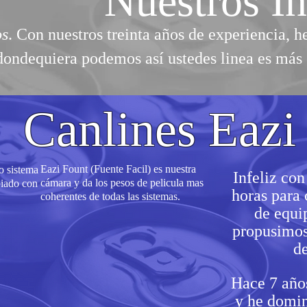
Nuestros I
os
. Con nuestros treinta años de experiencia, 
ondequiera podemos así ustedes linea es más 
Canlines Eazi
Eazi Fount (Fuente Facil) es nuestra
o sistema
Infeliz co
cámara y da los pesos de pelicula mas
biado con
horas para 
coherentes de todas las sistemas.
de equi
propusimos
d
Hace 7 a
ño
y he domi