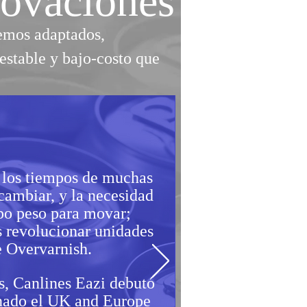
novaciones
hemos adaptados,
estable y bajo-costo que
n los tiempos de muchas
cambiar, y la necesidad
po peso para movar;
 revolucionar unidades
e Overvarnish.
s
, Canlines Eazi debutó
nado el UK and Europe