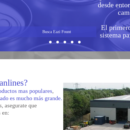
desde ento
camb
El primer
Busca Eazi Fount
sistema par
anlines?
Nuestros I
oductos mas populares
,
tado es mucho más grande.
s, asegurate que
 en: